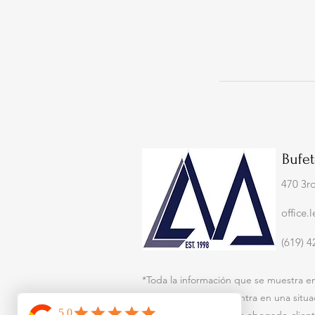
Bufe
470 3r
office
(619) 
*Toda la información que se muestra en 
actualmente se encuentra en una situaci