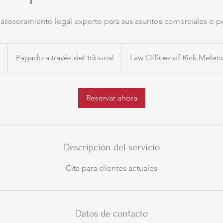
sesoramiento legal experto para sus asuntos comerciales o p
Pagado
a
1
Pagado a través del tribunal
Law Offices of Rick Melen
través
del
tribunal
Reservar ahora
Descripción del servicio
Cita para clientes actuales
Datos de contacto