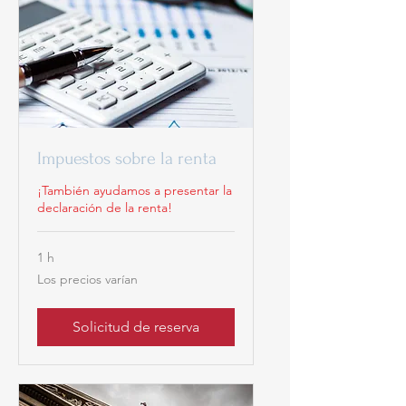
Impuestos sobre la renta
¡También ayudamos a presentar la
declaración de la renta!
1 h
Los
Los precios varían
precios
varían
Solicitud de reserva