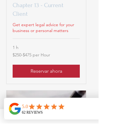
Chapter 13 - Current
Client
Get expert legal advice for your
business or personal matters
1 h
$250-$475
$250-$475 per Hour
per
Hour
Reservar ahora