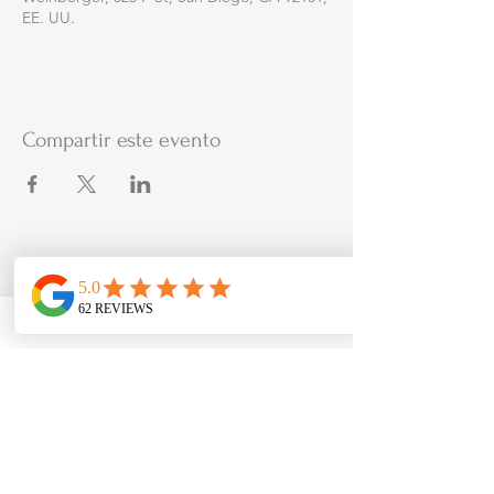
EE. UU.
Compartir este evento
Bufete de abogados de Rick G
Meléndez
(619) 420-5900